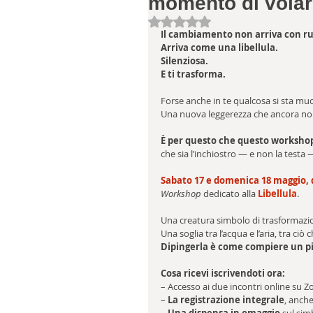
momento di volar
Valutazione NaN stelle su 5.
Il cambiamento non arriva con r
Arriva come una libellula. 
Silenziosa. 
E ti trasforma.
Forse anche in te qualcosa si sta muo
Una nuova leggerezza che ancora non
È per questo che questo workshop 
che sia l’inchiostro — e non la testa 
Sabato 17 e domenica 18 maggio, da
Workshop
 dedicato alla 
Libellula
. 
Una creatura simbolo di trasformazi
Una soglia tra l’acqua e l’aria, tra ciò
Dipingerla è come compiere un pic
Cosa ricevi iscrivendoti ora:
– Accesso ai due incontri online su 
– 
La registrazione integrale
, anch