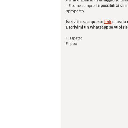
– 
Una dispensa in omaggio
 sul sim
– E come sempre: 
la possibilità di
riproposto
Iscriviti ora a questo 
link
 e lascia 
E scrivimi un whatsapp se vuoi ri
Ti aspetto
Filippo