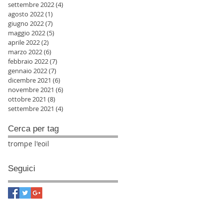
settembre 2022
(4)
4 post
agosto 2022
(1)
1 post
giugno 2022
(7)
7 post
maggio 2022
(5)
5 post
aprile 2022
(2)
2 post
marzo 2022
(6)
6 post
febbraio 2022
(7)
7 post
gennaio 2022
(7)
7 post
dicembre 2021
(6)
6 post
novembre 2021
(6)
6 post
ottobre 2021
(8)
8 post
settembre 2021
(4)
4 post
Cerca per tag
trompe l'eoil
Seguici