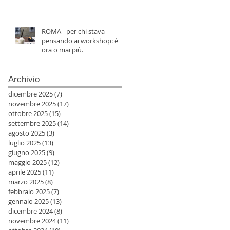
ROMA - per chi stava
pensando ai workshop: è
ora o mai più.
Archivio
dicembre 2025
(7)
7 post
novembre 2025
(17)
17 post
ottobre 2025
(15)
15 post
settembre 2025
(14)
14 post
agosto 2025
(3)
3 post
luglio 2025
(13)
13 post
giugno 2025
(9)
9 post
maggio 2025
(12)
12 post
aprile 2025
(11)
11 post
marzo 2025
(8)
8 post
febbraio 2025
(7)
7 post
gennaio 2025
(13)
13 post
dicembre 2024
(8)
8 post
novembre 2024
(11)
11 post