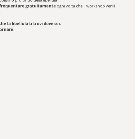
bolismo profondo della libellula
 rifrequentare gratuitamente
 ogni volta che il workshop verrà 
che la libellula ti trovi dove sei. 
tornare.