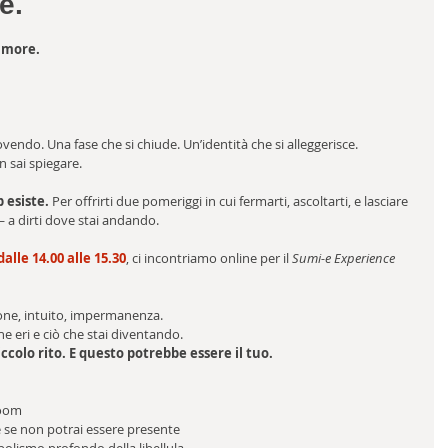
e.
umore. 
vendo. Una fase che si chiude. Un’identità che si alleggerisce.
 sai spiegare.
esiste. 
Per offrirti due pomeriggi in cui fermarti, ascoltarti, e lasciare 
— a dirti dove stai andando.
lle 14.00 alle 15.30
, ci incontriamo online per il 
Sumi-e Experience 
one, intuito, impermanenza. 
 che eri e ciò che stai diventando.
colo rito. E questo potrebbe essere il tuo.
Zoom
e se non potrai essere presente