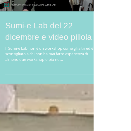
Sumi-e Lab del 22
dicembre e video pillola
Il Sumi-e Lab non è un workshop come gli altri ed è
sconsigliato a chi non ha mai fatto esperienza di
almeno due workshop o più nel...