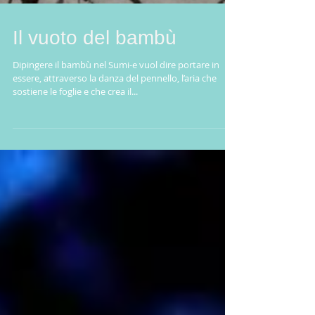
Il vuoto del bambù
Dipingere il bambù nel Sumi-e vuol dire portare in
essere, attraverso la danza del pennello, l’aria che
sostiene le foglie e che crea il...