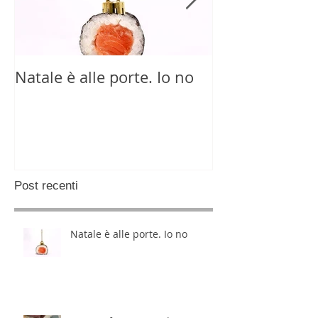
Natale è alle porte. Io no
Quanta frett
corri? 🦊 (l’ult
workshop dell
promesso)
Post recenti
Natale è alle porte. Io no