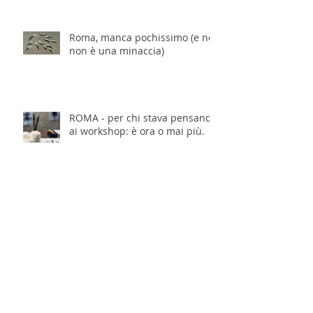
Roma, manca pochissimo (e no,
non è una minaccia)
ROMA - per chi stava pensando
ai workshop: è ora o mai più.
Archivio
dicembre 2025
(7)
7 post
novembre 2025
(17)
17 post
ottobre 2025
(15)
15 post
settembre 2025
(14)
14 post
agosto 2025
(3)
3 post
luglio 2025
(13)
13 post
giugno 2025
(9)
9 post