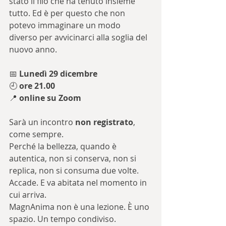
stato il filo che ha tenuto insieme 
tutto. Ed è per questo che non 
potevo immaginare un modo 
diverso per avvicinarci alla soglia del 
nuovo anno.
📅
 Lunedì 29 dicembre 
🕘 
ore 21.00
📍 
online su Zoom
Sarà un incontro 
non registrato
, 
come sempre.
Perché la bellezza, quando è 
autentica, non si conserva, non si 
replica, non si consuma due volte.
Accade. E va abitata nel momento in 
cui arriva.
MagnAnima non è una lezione. È uno 
spazio. Un tempo condiviso.