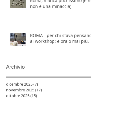
Roma, manca pochissimo (e no,
non è una minaccia)
ROMA - per chi stava pensando
ai workshop: è ora o mai più.
Archivio
dicembre 2025
(7)
7 post
novembre 2025
(17)
17 post
ottobre 2025
(15)
15 post
settembre 2025
(14)
14 post
agosto 2025
(3)
3 post
luglio 2025
(13)
13 post
giugno 2025
(9)
9 post
maggio 2025
(12)
12 post
aprile 2025
(11)
11 post