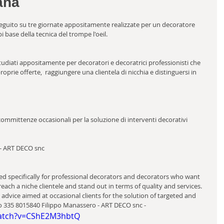
ana
seguito su tre giornate appositamente realizzate per un decoratore 
pi base della tecnica del trompe l'oeil.
studiati appositamente per decoratori e decoratrici professionisti che 
oprie offerte,  raggiungere una clientela di nicchia e distinguersi in 
ommittenze occasionali per la soluzione di interventi decorativi  
 - ART DECO snc 
ed specifically for professional decorators and decorators who want 
each a niche clientele and stand out in terms of quality and services. 
advice aimed at occasional clients for the solution of targeted and 
nfo 335 8015840 Filippo Manassero - ART DECO snc - 
watch?v=CShE2M3hbtQ