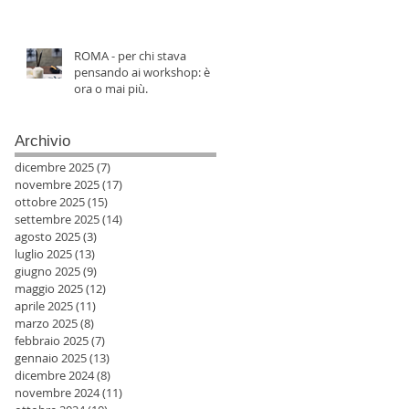
ROMA - per chi stava
pensando ai workshop: è
ora o mai più.
Archivio
dicembre 2025
(7)
7 post
novembre 2025
(17)
17 post
ottobre 2025
(15)
15 post
settembre 2025
(14)
14 post
agosto 2025
(3)
3 post
luglio 2025
(13)
13 post
giugno 2025
(9)
9 post
maggio 2025
(12)
12 post
aprile 2025
(11)
11 post
marzo 2025
(8)
8 post
febbraio 2025
(7)
7 post
gennaio 2025
(13)
13 post
dicembre 2024
(8)
8 post
novembre 2024
(11)
11 post