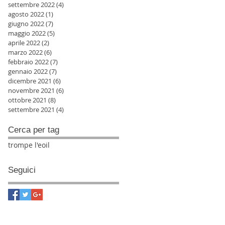
settembre 2022
(4)
4 post
agosto 2022
(1)
1 post
giugno 2022
(7)
7 post
maggio 2022
(5)
5 post
aprile 2022
(2)
2 post
marzo 2022
(6)
6 post
febbraio 2022
(7)
7 post
gennaio 2022
(7)
7 post
dicembre 2021
(6)
6 post
novembre 2021
(6)
6 post
ottobre 2021
(8)
8 post
settembre 2021
(4)
4 post
Cerca per tag
trompe l'eoil
Seguici