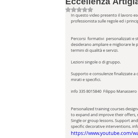
Eccellenza Artigi
Valutazione NaN stelle su 5.
In questo video presento il lavoro e
professionista sulle regole ed i princi
Percorsi  formativi  personalizzati e 
desiderano ampliare e migliorare le pr
termini di qualità e servizi.      
Lezioni singole o di gruppo.    
Supporto e consulenze finalizzate a c
mirati e specifici.  
info 335 8015840  Filippo Manassero
Personalized training courses design
to expand and improve their offers, r
Single or group lessons. Support and 
specific decorative interventions. i
https://www.youtube.com/