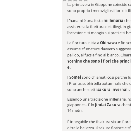
La primavera in Giappone coincide co
sono proprio i meravigliosi fiori di ci
L’hanami è una festa 
millenaria
 che
assistere alla fioritura dei ciliegi. In 
l’occasione, si mangia sui prati e si 
La fioritura inizia a 
Okinawa
 e finisc
assume sfumature davvero suggestive:
pallido, al fucsia fino al bianco. Chiar
Yoshino che sono i fiori che prin
e.
I 
Somei
 sono chiamati così perché fu
i Prunus subhirtella autumnalis che 
sono anche detti 
sakura invernali.
Essendo una tradizione millenaria, n
giapponesi. È lo 
Jindai Zakura
 che s
14 metri.
È innegabile che il sakura sia un fio
oltre la bellezza. Il sakura fiorisce e 