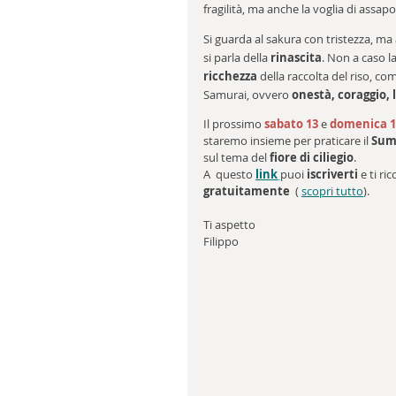
fragilità, ma anche la voglia di assapo
Si guarda al sakura con tristezza, 
si parla della 
rinascita
. Non a caso l
ricchezza
 della raccolta del riso, co
Samurai, ovvero 
onestà, coraggio, 
Il prossimo 
sabato 13
 e 
domenica 1
staremo insieme per praticare il 
Sum
sul tema del 
fiore di ciliegio
.
A  questo 
link
puoi 
iscriverti
 e ti r
gratuitamente
  ( 
scopri tutto
).
Ti aspetto 
Filippo