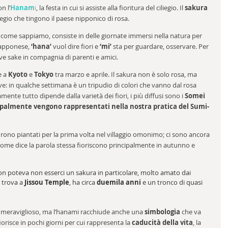
n l
’
Hanam
i
, la festa in cui si assiste alla fioritura del ciliegio. Il 
sakura
liegio che tingono il paese nipponico di rosa.
 come sappiamo, consiste in delle giornate immersi nella natura per 
giapponese, 
‘hana’
 vuol dire fiori e 
‘mi’
 sta per guardare, osservare. Per 
beve sake in compagnia di parenti e amici.
e a 
Kyoto
 e 
Tokyo
 tra marzo e aprile. Il sakura non è solo rosa, ma 
 in qualche settimana è un tripudio di colori che vanno dal rosa 
amente tutto dipende dalla varietà dei fiori, i più diffusi sono i 
Somei 
cipalmente vengono rappresentati nella nostra pratica del Sumi-
rono piantati per la prima volta nel villaggio omonimo; ci sono ancora 
come dice la parola stessa fioriscono principalmente in autunno e 
on poteva non esserci un sakura in particolare, molto amato dai 
i trova a 
Jissou Temple
, ha circa 
duemila anni
 e un tronco di quasi 
re meraviglioso, ma l’hanami racchiude anche una 
simbologia 
che va 
sfiorisce in pochi giorni per cui rappresenta la 
caducità della vita
, la 