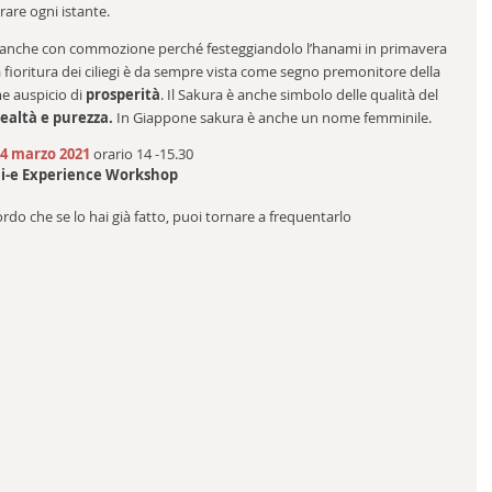
rare ogni istante.
ma anche con commozione perché festeggiandolo l’hanami in primavera 
a fioritura dei ciliegi è da sempre vista come segno premonitore della 
me auspicio di 
prosperità
. Il Sakura è anche simbolo delle qualità del 
lealtà e purezza.
 In Giappone sakura è anche un nome femminile.
4 marzo 2021
 orario 14 -15.30
i-e Experience Workshop
icordo che se lo hai già fatto, puoi tornare a frequentarlo 