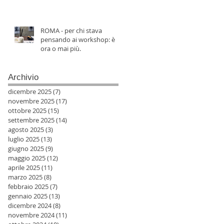
ROMA - per chi stava
pensando ai workshop: è
ora o mai più.
Archivio
dicembre 2025
(7)
7 post
novembre 2025
(17)
17 post
ottobre 2025
(15)
15 post
settembre 2025
(14)
14 post
agosto 2025
(3)
3 post
luglio 2025
(13)
13 post
giugno 2025
(9)
9 post
maggio 2025
(12)
12 post
aprile 2025
(11)
11 post
marzo 2025
(8)
8 post
febbraio 2025
(7)
7 post
gennaio 2025
(13)
13 post
dicembre 2024
(8)
8 post
novembre 2024
(11)
11 post