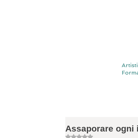
Artis
Forma
Assaporare ogni 
Valutazione NaN stelle su 5.