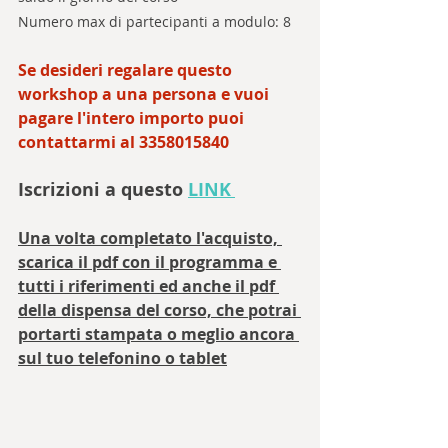
Numero max di partecipanti a modulo: 8
Se desideri regalare questo 
workshop a una persona e vuoi 
pagare l'intero importo puoi 
contattarmi al 3358015840
Iscrizioni a questo 
LINK
Una volta completato l'acquisto, 
scarica il pdf con il programma e 
tutti i riferimenti ed anche il pdf 
della dispensa del corso, che potrai 
portarti stampata o meglio ancora 
sul tuo telefonino o tablet