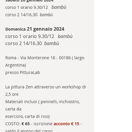
bambù
corso 1 orario 9.30/12   
corso 2 14/16.30  
bambù
21 gennaio 2024
Domenica 
corso 1 orario 9.30/12   
bambù
corso 2 14/16.30  
bambù
Roma - Via Monterone 18 - 00186 ( largo 
Argentina)
presso PitturaLab
La pittura Zen attraverso un workshop di 
2,5 ore
Materiali inclusi ( pennelli, inchiostro, 
carta da
esercizio, carta di riso)
COSTO: 
€ 65 
-
 iscrizione 
acconto € 15 
- 
saldo il giorno del corso