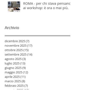
ROMA - per chi stava pensando
ai workshop: è ora o mai più.
Archivio
dicembre 2025
(7)
7 post
novembre 2025
(17)
17 post
ottobre 2025
(15)
15 post
settembre 2025
(14)
14 post
agosto 2025
(3)
3 post
luglio 2025
(13)
13 post
giugno 2025
(9)
9 post
maggio 2025
(12)
12 post
aprile 2025
(11)
11 post
marzo 2025
(8)
8 post
febbraio 2025
(7)
7 post
gennaio 2025
(13)
13 post
dicembre 2024
(8)
8 post
novembre 2024
(11)
11 post
ottobre 2024
(10)
10 post