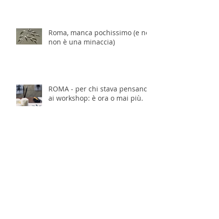
Roma, manca pochissimo (e no,
non è una minaccia)
ROMA - per chi stava pensando
ai workshop: è ora o mai più.
Archivio
dicembre 2025
(7)
7 post
novembre 2025
(17)
17 post
ottobre 2025
(15)
15 post
settembre 2025
(14)
14 post
agosto 2025
(3)
3 post
luglio 2025
(13)
13 post