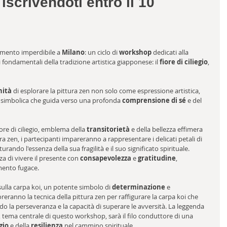
iscrivendoti entro il 10
mento imperdibile a 
Milano
: un ciclo di 
workshop
 dedicati alla 
i fondamentali della tradizione artistica giapponese: il
 fiore di ciliegio
, 
nità
 di esplorare la pittura zen non solo come espressione artistica, 
 simbolica che guida verso una profonda 
comprensione di sé
 e del 
re di ciliegio, emblema della 
transitorietà
 e della bellezza effimera 
tura zen, i partecipanti impareranno a rappresentare i delicati petali di 
turando l'essenza della sua fragilità e il suo significato spirituale. 
a di vivere il presente con 
consapevolezza
 e 
gratitudine
, 
mento fugace.
ulla carpa koi, un potente simbolo di 
determinazione
 e 
oreranno la tecnica della pittura zen per raffigurare la carpa koi che 
 la perseveranza e la capacità di superare le avversità. La leggenda 
, tema centrale di questo workshop, sarà il filo conduttore di una 
gio
 e della 
resilienza
 nel cammino spirituale.