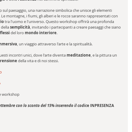
p sul paesaggio, una narrazione simbolica che unisce gli elementi 
. Le montagne, i fiumi, gli alberi e le rocce saranno rappresentati con 
rio
 tra l'uomo e l'universo. Questo workshop offrirà una profonda 
 della 
semplicità
, invitando i partecipanti a creare paesaggi che siano 
iflessi
 del loro 
mondo interiore
.
mmersiva
, un viaggio attraverso l'arte e la spiritualità.
uesti incontri unici, dove l'arte diventa 
meditazione
, e la pittura un 
rensione
 della vita e di noi stessi.
io
o
e workshop
 settembre con lo sconto del 15% inserendo il codic
e INPRESENZA