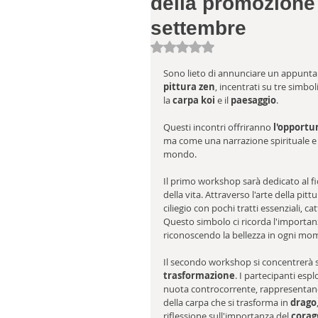
della promozione 
settembre
Valutazione NaN stelle su 5.
Sono lieto di annunciare un appunta
pittura
zen
, incentrati su tre simbol
la 
carpa koi
 e il 
paesaggio
. 
Questi incontri offriranno 
l'opportu
ma come una narrazione spirituale e
mondo.
Il primo workshop sarà dedicato al fio
della vita. Attraverso l'arte della pit
ciliegio con pochi tratti essenziali, cat
Questo simbolo ci ricorda l'importanz
riconoscendo la bellezza in ogni mo
Il secondo workshop si concentrerà s
trasformazione
. I partecipanti espl
nuota controcorrente, rappresentando
della carpa che si trasforma in 
drago
riflessione sull'importanza del 
corag