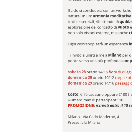
Il ciclo si concluderà con un worksho
naturali in un' 
armonia meditativa
tratti essenziali, riflettendo 
l'equilib
esplorazione del concetto di 
vuoto
 e
non solo visioni esterne, ma anche 
r
Ogni workshop sarà un'esperienza 
i
Ti invito a unirti a me a 
Milano
 per q
ponte verso una più profonda 
comp
sabato 28 
orario 14/16 
fiore di cilieg
domenica 29 
orario 10/12 
carpa koi
domenica 29 
orario 14/16 
paesaggi
Costo
: € 75 
cadauno oppure €180 tr
Numero max di partecipanti: 10
PROMOZIONE
:
iscriviti entro il 10
Milano - Via Carlo Maderno, 4
Presso: Lila Milano