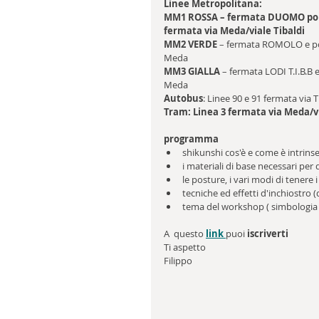
Linee Metropolitana:
MM1 ROSSA – fermata DUOMO poi il
fermata via Meda/viale Tibaldi
MM2 VERDE
 – fermata ROMOLO e poi
Meda
MM3 GIALLA
 – fermata LODI T.I.B.B 
Meda
Autobus
: Linee 90 e 91 fermata via 
Tram: Linea 3 fermata via Meda/via
programma
shikunshi cos'è e come è intrins
i materiali di base necessari per
le posture, i vari modi di tenere i 
tecniche ed effetti d'inchiostro (
tema del workshop ( simbologia
A  questo 
link 
puoi 
iscriverti
Ti aspetto 
Filippo 