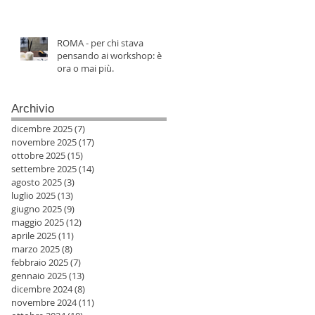
ROMA - per chi stava
pensando ai workshop: è
ora o mai più.
Archivio
dicembre 2025
(7)
7 post
novembre 2025
(17)
17 post
ottobre 2025
(15)
15 post
settembre 2025
(14)
14 post
agosto 2025
(3)
3 post
luglio 2025
(13)
13 post
giugno 2025
(9)
9 post
maggio 2025
(12)
12 post
aprile 2025
(11)
11 post
marzo 2025
(8)
8 post
febbraio 2025
(7)
7 post
gennaio 2025
(13)
13 post
dicembre 2024
(8)
8 post
novembre 2024
(11)
11 post