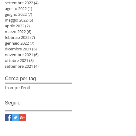
settembre 2022
(4)
4 post
agosto 2022
(1)
1 post
giugno 2022
(7)
7 post
maggio 2022
(5)
5 post
aprile 2022
(2)
2 post
marzo 2022
(6)
6 post
febbraio 2022
(7)
7 post
gennaio 2022
(7)
7 post
dicembre 2021
(6)
6 post
novembre 2021
(6)
6 post
ottobre 2021
(8)
8 post
settembre 2021
(4)
4 post
Cerca per tag
trompe l'eoil
Seguici