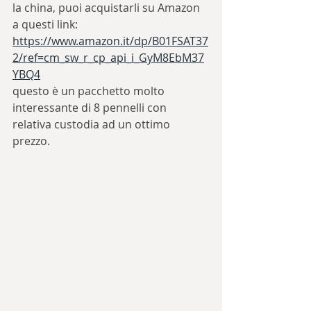
la china, puoi acquistarli su Amazon 
a questi link:
https://www.amazon.it/dp/B01FSAT37
2/ref=cm_sw_r_cp_api_i_GyM8EbM37
YBQ4
questo è un pacchetto molto 
interessante di 8 pennelli con 
relativa custodia ad un ottimo 
prezzo.