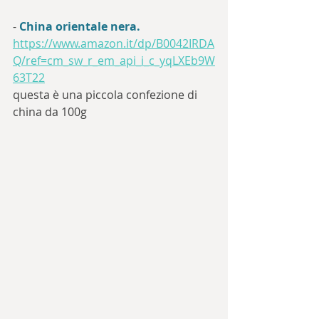
- 
China orientale nera.
https://www.amazon.it/dp/B0042IRDA
Q/ref=cm_sw_r_em_api_i_c_yqLXEb9W
63T22
questa è una piccola confezione di 
china da 100g 