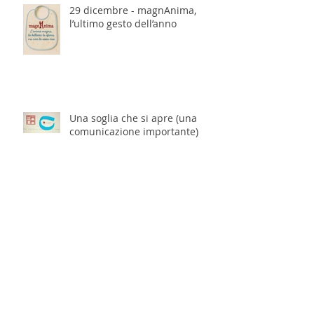
29 dicembre - magnAnima,
l’ultimo gesto dell’anno
Una soglia che si apre (una
comunicazione importante)
La Volpe arriva quando la
soglia è sottile e il 18 dicembre
è perfetto.
La cedevole saggezza del
bambù sotto la neve