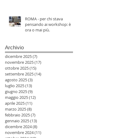
ROMA - per chi stava
pensando ai workshop: è
ora o mai più.
Archivio
dicembre 2025
(7)
7 post
novembre 2025
(17)
17 post
ottobre 2025
(15)
15 post
settembre 2025
(14)
14 post
agosto 2025
(3)
3 post
luglio 2025
(13)
13 post
giugno 2025
(9)
9 post
maggio 2025
(12)
12 post
aprile 2025
(11)
11 post
marzo 2025
(8)
8 post
febbraio 2025
(7)
7 post
gennaio 2025
(13)
13 post
dicembre 2024
(8)
8 post
novembre 2024
(11)
11 post