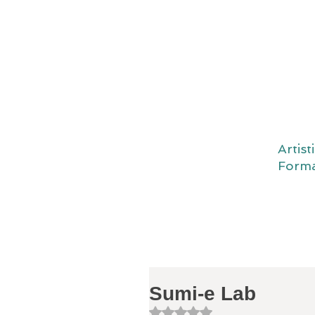
Artis
Forma
Sumi-e Lab
Valutazione NaN stelle su 5.