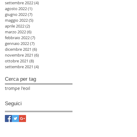
settembre 2022
(4)
4 post
agosto 2022
(1)
1 post
giugno 2022
(7)
7 post
maggio 2022
(5)
5 post
aprile 2022
(2)
2 post
marzo 2022
(6)
6 post
febbraio 2022
(7)
7 post
gennaio 2022
(7)
7 post
dicembre 2021
(6)
6 post
novembre 2021
(6)
6 post
ottobre 2021
(8)
8 post
settembre 2021
(4)
4 post
Cerca per tag
trompe l'eoil
Seguici