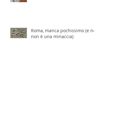
Roma, manca pochissimo (e no,
non è una minaccia)
ROMA - per chi stava pensando
ai workshop: è ora o mai più.
Archivio
dicembre 2025
(7)
7 post
novembre 2025
(17)
17 post
ottobre 2025
(15)
15 post
settembre 2025
(14)
14 post