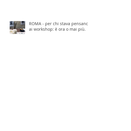
ROMA - per chi stava pensando
ai workshop: è ora o mai più.
Archivio
dicembre 2025
(7)
7 post
novembre 2025
(17)
17 post
ottobre 2025
(15)
15 post
settembre 2025
(14)
14 post
agosto 2025
(3)
3 post
luglio 2025
(13)
13 post
giugno 2025
(9)
9 post
maggio 2025
(12)
12 post
aprile 2025
(11)
11 post
marzo 2025
(8)
8 post
febbraio 2025
(7)
7 post