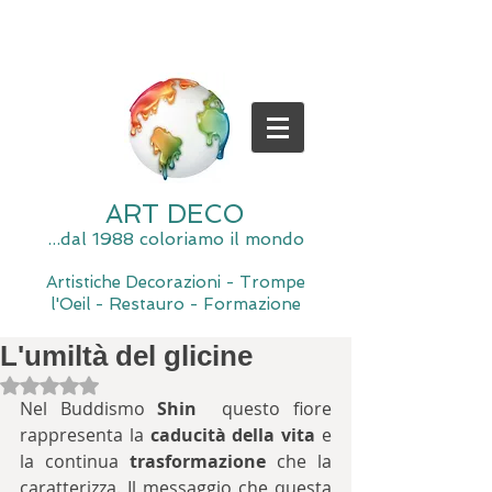
ART DECO
...dal 1988 coloriamo il mondo
Artistiche Decorazioni - Trompe
l'Oeil - Restauro - Formazione
L'umiltà del glicine
Valutazione NaN stelle su 5.
Nel Buddismo 
Shin
  questo fiore 
rappresenta la 
caducità della vita
 e 
la continua 
trasformazione
 che la 
caratterizza. Il messaggio che questa 